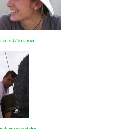
limard / trésorier
uthier / secrétaire