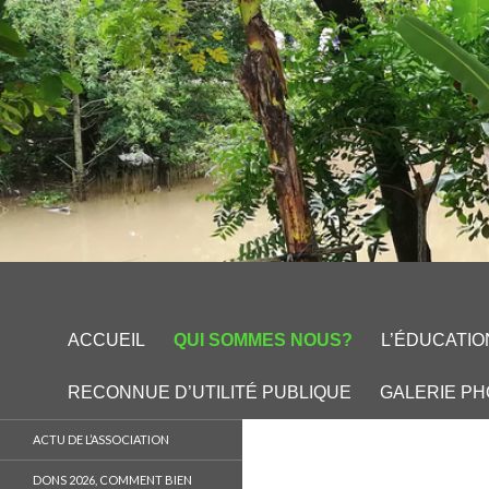
Recherche
Les petits bambous
ALLER AU CONTENU PRINCIPAL
ACCUEIL
QUI SOMMES NOUS?
L’ÉDUCATIO
RECONNUE D’UTILITÉ PUBLIQUE
GALERIE P
association pour le parrainage
ACTU DE L’ASSOCIATION
d'enfants dans les
campagnes du Vietnam
DONS 2026, COMMENT BIEN