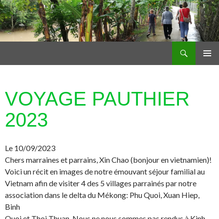
Recherche
Les petits bambous
ALLER AU CONTENU PRINCIPAL
VOYAGE PAUTHIER
2023
Le 10/09/2023
Chers marraines et parrains, Xin Chao (bonjour en vietnamien)!
Voici un récit en images de notre émouvant séjour familial au
Vietnam afin de visiter 4 des 5 villages parrainés par notre
association dans le delta du Mékong: Phu Quoi, Xuan Hiep,
Binh
Quoi et Thoi Thuan. Nous ne nous sommes pas rendus à Kinh